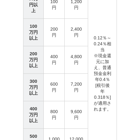
100
1,200
円以
円
円
上
100
200
2,400
万円
円
円
0.12％～
以上
0.24％相
当
200
※現金還
400
4,800
万円
元に加
円
円
以上
え、普通
預金金利
年0.4％
300
600
7,200
[税引後
万円
円
円
年
以上
0.318％]
が適用さ
400
れます。
800
9,600
万円
円
円
以上
500
1,000
12,000