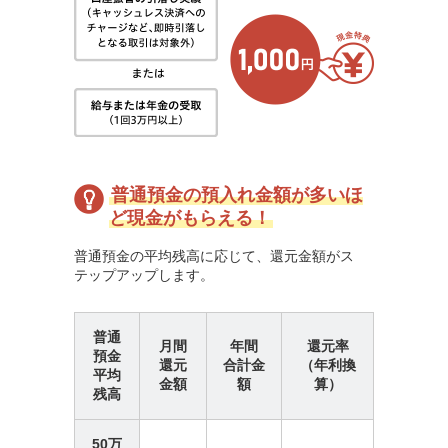
普通預金の預入れ金額が多いほ
ど現金がもらえる！
普通預金の平均残高に応じて、還元金額がス
テップアップします。
普通
月間
年間
還元率
預金
還元
合計金
（年利換
平均
金額
額
算）
残高
50万