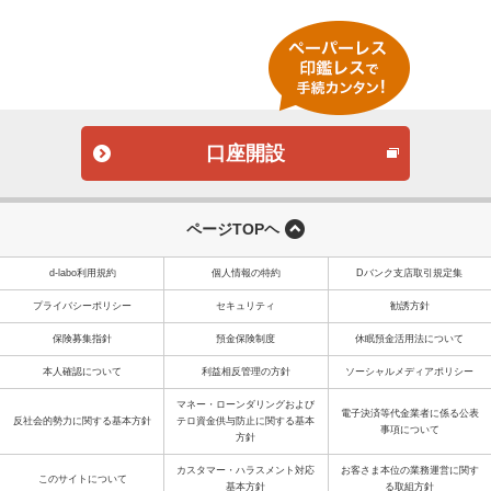
口座開設
ページTOPヘ
d-labo利用規約
個人情報の特約
Dバンク支店取引規定集
プライバシーポリシー
セキュリティ
勧誘方針
保険募集指針
預金保険制度
休眠預金活用法について
本人確認について
利益相反管理の方針
ソーシャルメディアポリシー
マネー・ローンダリングおよび
電子決済等代金業者に係る公表
反社会的勢力に関する基本方針
テロ資金供与防止に関する基本
事項について
方針
カスタマー・ハラスメント対応
お客さま本位の業務運営に関す
このサイトについて
基本方針
る取組方針