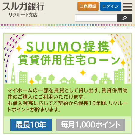
スルガ銀行リクルー
口座開設
ログイン
≡