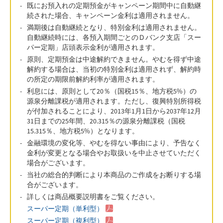
既にお預入れの定期預金がキャンペーン期間中に自動継
続された場合、キャンペーン金利は適用されません。
満期後は自動継続となり、特別金利は適用されません。
自動継続時には、各預入期間ごとのＤバンク支店「スー
パー定期」店頭表示金利が適用されます。
原則、定期預金は中途解約できません。やむを得ず中途
解約する場合は、当初の特別金利は適用されず、解約時
の所定の期限前解約利率が適用されます。
利息には、原則として20％（国税15％、地方税5%）の
源泉分離課税が適用されます。ただし、復興特別所得税
が付加されることにより、2013年1月1日から2037年12月
31日までの25年間、20.315％の源泉分離課税（国税
15.315％、地方税5%）となります。
金融環境の変化等、やむを得ない事由により、予告なく
金利が変更となる場合やお取扱いを中止させていただく
場合がございます。
当社の総合的判断により本商品のご作成をお断りする場
合がございます。
詳しくは商品概要説明書をご覧ください。
スーパー定期（単利型）
スーパー定期（複利型）