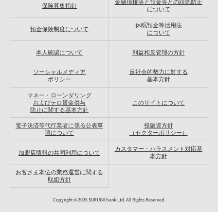
金融債権等と預金等との誤認防止
保険募集指針
について
休眠預金等活用法
預金保険制度について
について
本人確認について
利益相反管理の方針
ソーシャルメディア
反社会的勢力に対する
ポリシー
基本方針
マネー・ローンダリング
およびテロ資金供与
このサイトについて
防止に関する基本方針
電子決済等代行業者に係る公表事
投融資方針
項について
（セクターポリシー）
カスタマー・ハラスメント対応基
加盟店情報の共同利用について
本方針
お客さま本位の業務運営に関する
取組方針
Copyright ©
2026
SURUGA bank Ltd. All Rights Reserved.