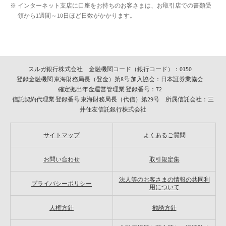
インターネット支店に口座をお持ちのお客さまは、お取引店での書類受
領から1週間～10日ほど日数がかかります。
スルガ銀行株式会社 金融機関コード（銀行コード）：0150
登録金融機関 東海財務局長（登金）第8号 加入協会：日本証券業協会
確定拠出年金運営管理業 登録番号：72
信託契約代理業 登録番号 東海財務局長（代信）第29号 所属信託会社：三
井住友信託銀行株式会社
サイトマップ
よくあるご質問
お問い合わせ
取引規定集
法人等のお客さまの情報の共同利
プライバシーポリシー
用について
人権方針
勧誘方針