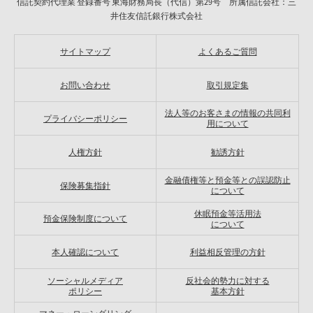
信託契約代理業 登録番号 東海財務局長（代信）第29号 所属信託会社：三
井住友信託銀行株式会社
サイトマップ
よくあるご質問
お問い合わせ
取引規定集
法人等のお客さまの情報の共同利
プライバシーポリシー
用について
人権方針
勧誘方針
金融債権等と預金等との誤認防止
保険募集指針
について
休眠預金等活用法
預金保険制度について
について
本人確認について
利益相反管理の方針
ソーシャルメディア
反社会的勢力に対する
ポリシー
基本方針