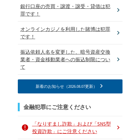
銀行口座の売買・譲渡・譲受・貸借は犯
罪です！
オンラインカジノを利用した賭博は犯罪
です！
振込依頼人名を変更した、暗号資産交換
業者・資金移動業者への振込制限につい
て
新着のお知らせ（
2026.08.07
更新）
金融犯罪にご注意ください
「なりすまし詐欺」および「SNS型
投資詐欺」にご注意ください