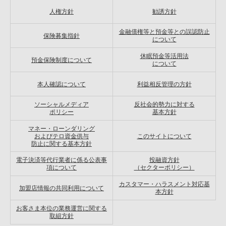
人権方針
勧誘方針
金融債権等と預金等との誤認防止
保険募集指針
について
休眠預金等活用法
預金保険制度について
について
本人確認について
利益相反管理の方針
ソーシャルメディア
反社会的勢力に対する
ポリシー
基本方針
マネー・ローンダリング
およびテロ資金供与
このサイトについて
防止に関する基本方針
電子決済等代行業者に係る公表事
投融資方針
項について
（セクターポリシー）
カスタマー・ハラスメント対応基
加盟店情報の共同利用について
本方針
お客さま本位の業務運営に関する
取組方針