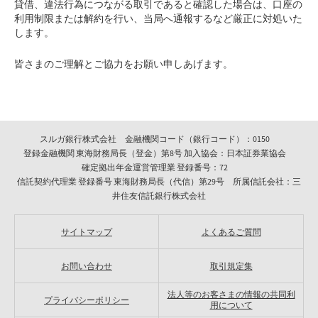
貸借、違法行為につながる取引であると確認した場合は、口座の
利用制限または解約を行い、当局へ通報するなど厳正に対処いた
します。
皆さまのご理解とご協力をお願い申しあげます。
スルガ銀行株式会社 金融機関コード（銀行コード）：0150
登録金融機関 東海財務局長（登金）第8号 加入協会：日本証券業協会
確定拠出年金運営管理業 登録番号：72
信託契約代理業 登録番号 東海財務局長（代信）第29号 所属信託会社：三
井住友信託銀行株式会社
サイトマップ
よくあるご質問
お問い合わせ
取引規定集
法人等のお客さまの情報の共同利
プライバシーポリシー
用について