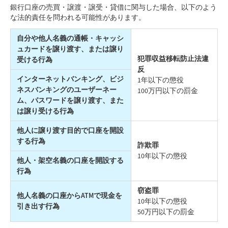
銀行口座の売買・譲渡・譲受・貸借に関与した場合、以下のよう
な法的責任を問われる可能性があります。
自分や他人名義の通帳・キャッシ
ュカードを譲り渡す、
または譲り
犯罪収益移転防止法違
受ける行為
反
インターネットバンキング、ビジ
1年以下の懲役
ネスバンキングのユーザー
ネー
100万円以下の罰金
ム、パスワードを譲り渡す、また
は譲り受ける行為
他人に譲り渡す目的で口座を開設
する行為
詐欺罪
10年以下の懲役
他人・架空名義の口座を開設する
行為
窃盗罪
他人名義の口座からATMで現金を
10年以下の懲役
引き出す行為
50万円以下の罰金