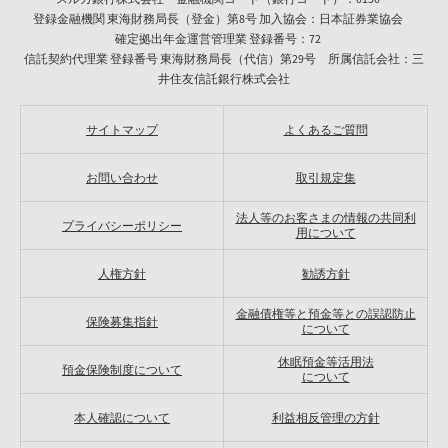
登録金融機関 東海財務局長（登金）第8号 加入協会：日本証券業協会
確定拠出年金運営管理業 登録番号：72
信託契約代理業 登録番号 東海財務局長（代信）第29号 所属信託会社：三
井住友信託銀行株式会社
サイトマップ
よくあるご質問
お問い合わせ
取引規定集
法人等のお客さまの情報の共同利
プライバシーポリシー
用について
人権方針
勧誘方針
金融債権等と預金等との誤認防止
保険募集指針
について
休眠預金等活用法
預金保険制度について
について
本人確認について
利益相反管理の方針