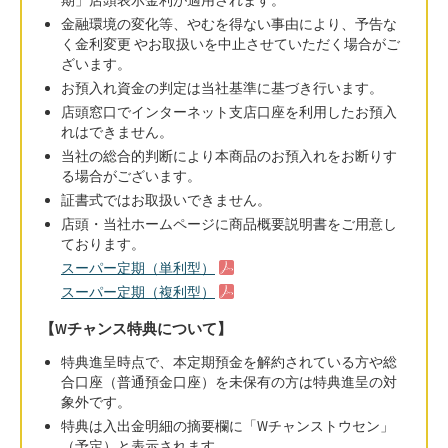
金融環境の変化等、やむを得ない事由により、予告な
く金利変更 やお取扱いを中止させていただく場合がご
ざいます。
お預入れ資金の判定は当社基準に基づき行います。
店頭窓口でインターネット支店口座を利用したお預入
れはできません。
当社の総合的判断により本商品のお預入れをお断りす
る場合がございます。
証書式ではお取扱いできません。
店頭・当社ホームページに商品概要説明書をご用意し
ております。
スーパー定期（単利型）
スーパー定期（複利型）
【Wチャンス特典について】
特典進呈時点で、本定期預金を解約されている方や総
合口座（普通預金口座）を未保有の方は特典進呈の対
象外です。
特典は入出金明細の摘要欄に「Wチャンストウセン」
（予定）と表示されます。