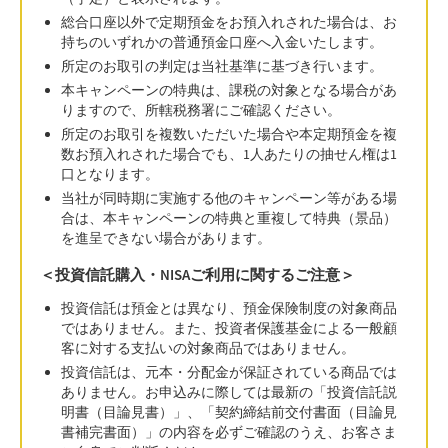
総合口座以外で定期預金をお預入れされた場合は、お
持ちのいずれかの普通預金口座へ入金いたします。
所定のお取引の判定は当社基準に基づき行います。
本キャンペーンの特典は、課税の対象となる場合があ
りますので、所轄税務署にご確認ください。
所定のお取引を複数いただいた場合や本定期預金を複
数お預入れされた場合でも、1人あたりの抽せん権は1
口となります。
当社が同時期に実施する他のキャンペーン等がある場
合は、本キャンペーンの特典と重複して特典（景品）
を進呈できない場合があります。
＜投資信託購入・NISAご利用に関するご注意＞
投資信託は預金とは異なり、預金保険制度の対象商品
ではありません。また、投資者保護基金による一般顧
客に対する支払いの対象商品ではありません。
投資信託は、元本・分配金が保証されている商品では
ありません。お申込みに際しては最新の「投資信託説
明書（目論見書）」、「契約締結前交付書面（目論見
書補完書面）」の内容を必ずご確認のうえ、お客さま