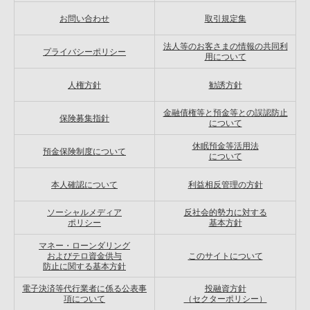
お問い合わせ
取引規定集
法人等のお客さまの情報の共同利
プライバシーポリシー
用について
人権方針
勧誘方針
金融債権等と預金等との誤認防止
保険募集指針
について
休眠預金等活用法
預金保険制度について
について
本人確認について
利益相反管理の方針
ソーシャルメディア
反社会的勢力に対する
ポリシー
基本方針
マネー・ローンダリング
およびテロ資金供与
このサイトについて
防止に関する基本方針
電子決済等代行業者に係る公表事
投融資方針
項について
（セクターポリシー）