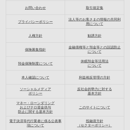
お問い合わせ
取引規定集
法人等のお客さまの情報の共同利
プライバシーポリシー
用について
人権方針
勧誘方針
金融債権等と預金等との誤認防止
保険募集指針
について
休眠預金等活用法
預金保険制度について
について
本人確認について
利益相反管理の方針
ソーシャルメディア
反社会的勢力に対する
ポリシー
基本方針
マネー・ローンダリング
およびテロ資金供与
このサイトについて
防止に関する基本方針
電子決済等代行業者に係る公表事
投融資方針
項について
（セクターポリシー）