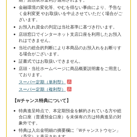
金融環境の変化等、やむを得ない事由により、予告な
く金利変更 やお取扱いを中止させていただく場合がご
ざいます。
お預入れ資金の判定は当社基準に基づき行います。
店頭窓口でインターネット支店口座を利用したお預入
れはできません。
当社の総合的判断により本商品のお預入れをお断りす
る場合がございます。
証書式ではお取扱いできません。
店頭・当社ホームページに商品概要説明書をご用意し
ております。
スーパー定期（単利型）
スーパー定期（複利型）
【Wチャンス特典について】
特典進呈時点で、本定期預金を解約されている方や総
合口座（普通預金口座）を未保有の方は特典進呈の対
象外です。
特典は入出金明細の摘要欄に「Wチャンストウセン」
（予定）と表示されます。