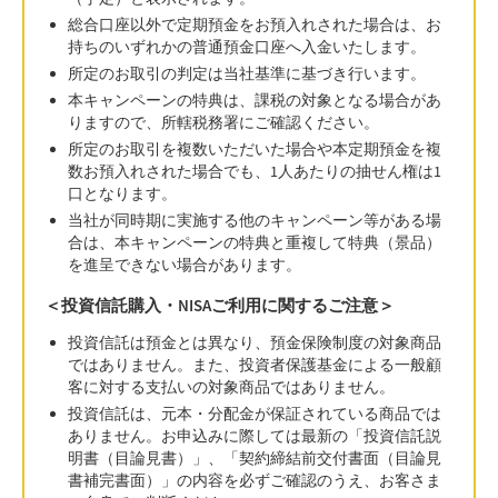
総合口座以外で定期預金をお預入れされた場合は、お
持ちのいずれかの普通預金口座へ入金いたします。
所定のお取引の判定は当社基準に基づき行います。
本キャンペーンの特典は、課税の対象となる場合があ
りますので、所轄税務署にご確認ください。
所定のお取引を複数いただいた場合や本定期預金を複
数お預入れされた場合でも、1人あたりの抽せん権は1
口となります。
当社が同時期に実施する他のキャンペーン等がある場
合は、本キャンペーンの特典と重複して特典（景品）
を進呈できない場合があります。
＜投資信託購入・NISAご利用に関するご注意＞
投資信託は預金とは異なり、預金保険制度の対象商品
ではありません。また、投資者保護基金による一般顧
客に対する支払いの対象商品ではありません。
投資信託は、元本・分配金が保証されている商品では
ありません。お申込みに際しては最新の「投資信託説
明書（目論見書）」、「契約締結前交付書面（目論見
書補完書面）」の内容を必ずご確認のうえ、お客さま