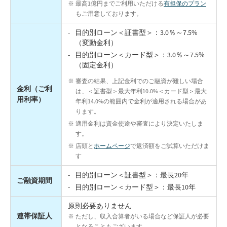
最高1億円までご利用いただける
有担保のプラン
もご用意しております。
目的別ローン＜証書型＞：3.0％～7.5%
（変動金利）
目的別ローン＜カード型＞：3.0％～7.5%
（固定金利）
審査の結果、上記金利でのご融資が難しい場合
金利（ご利
は、＜証書型＞最大年利10.0%＜カード型＞最大
用利率）
年利14.0%の範囲内で金利が適用される場合があ
ります。
適用金利は資金使途や審査により決定いたしま
す。
店頭と
ホームページ
で返済額をご試算いただけま
す
目的別ローン＜証書型＞：最長20年
ご融資期間
目的別ローン＜カード型＞：最長10年
原則必要ありません
連帯保証人
ただし、収入合算者がいる場合など保証人が必要
となることもございます。