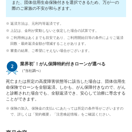
また、団体信用生命保険付きを選択できるため、万が一の
際のご家族の不安が和らぎます。
返済方法は、元利均等返済です。
上記は、金利が変動しないと仮定した場合の試算です。
ご利用例はあくまでも目安であり、ご利用開始日等の条件によりご返済
回数・最終返済金額が増減することがあります。
審査の結果、ご希望にそえない場合がございます。
*
業界初
！がん保障特約付きローンが選べる
（*当社調べ）
死亡または所定の高度障害状態等に該当した場合は、団体信用生
命保険でローンを全額返済。しかも、がん保障付きなので、がん
と診断された場合でも、全額返済でき、安心して治療に専念する
ことができます。
保険の加入、保険金の支払いにあたっては所定の条件等がございますの
で、詳しくは「契約概要」「注意喚起情報」をご確認ください。