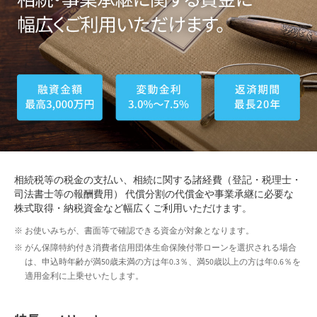
相続税等の税金の支払い、相続に関する諸経費（登記・税理士・
司法書士等の報酬費用） 代償分割の代償金や事業承継に必要な
株式取得・納税資金など幅広くご利用いただけます。
お使いみちが、書面等で確認できる資金が対象となります。
がん保障特約付き消費者信用団体生命保険付帯ローンを選択される場合
は、申込時年齢が満50歳未満の方は年0.3％、満50歳以上の方は年0.6％を
適用金利に上乗せいたします。