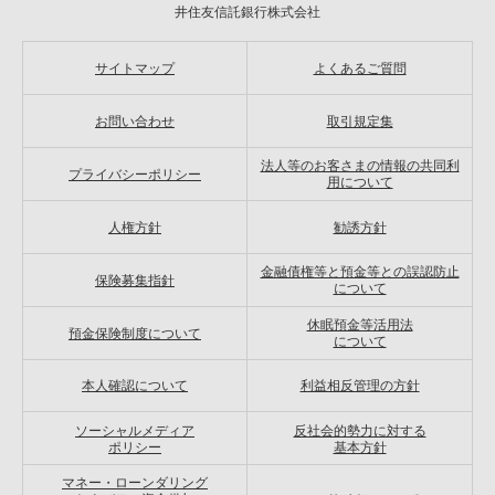
井住友信託銀行株式会社
サイトマップ
よくあるご質問
お問い合わせ
取引規定集
法人等のお客さまの情報の共同利
プライバシーポリシー
用について
人権方針
勧誘方針
金融債権等と預金等との誤認防止
保険募集指針
について
休眠預金等活用法
預金保険制度について
について
本人確認について
利益相反管理の方針
ソーシャルメディア
反社会的勢力に対する
ポリシー
基本方針
マネー・ローンダリング