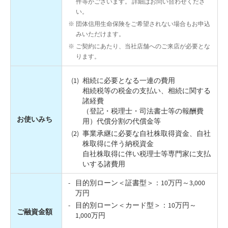
件等がございます。 詳細はお問い合わせくださ
い。
団体信用生命保険をご希望されない場合もお申込
みいただけます。
ご契約にあたり、当社店舗へのご来店が必要とな
ります。
相続に必要となる一連の費用
相続税等の税金の支払い、相続に関する
諸経費
（登記・税理士・司法書士等の報酬費
お使いみち
用）代償分割の代償金等
事業承継に必要な自社株取得資金、自社
株取得に伴う納税資金
自社株取得に伴い税理士等専門家に支払
いする諸費用
目的別ローン＜証書型＞：10万円～3,000
万円
目的別ローン＜カード型＞：10万円～
ご融資金額
1,000万円