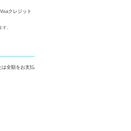
isaクレジット
ます。
または全額をお支払
）