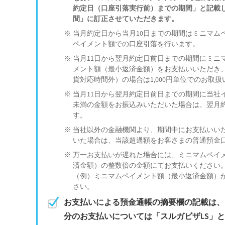
約定日（口座引落実行前）までの期間」と記載し
間」に訂正させていただきます。
当月約定日から当月10日までの期間はミニマム
ペイメント額での口座引落を行います。
当月11日から翌月約定日前日までの期間にミニ
メント額（最小返済金額）をお支払いいただき、
貨対応時間外）の場合は1,000円単位でのお取
当月11日から翌月約定日前日までの期間に当社
未満の金額をお振込みいただいた場合は、翌月
す。
当社以外の金融機関より、期間中にお支払いい
いた場合は、当該超過額をお客さまの普通預金
万一お支払いが遅れた場合には、ミニマムペイ
済金額）の整数倍の金額にてお支払いください
（例）ミニマムペイメント額（最小返済金額）が3,
さい。
お支払いによる預金通帳の摘要欄の記載は、
分のお支払いについては「スルガビザLS」