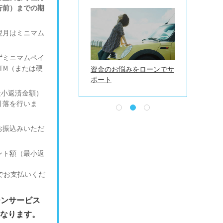
行前）までの期
翌月はミニマム
ずミニマムペイ
TM（または硬
人
スマホアプリ
資金のお悩みをローンでサ
ノーロード投
スルガ銀行CONNECT
ポート
（ファンド一
最小返済金額）
引落を行いま
お振込みいただ
ント額（最小返
かでお支払いくだ
ーンサービス
となります。