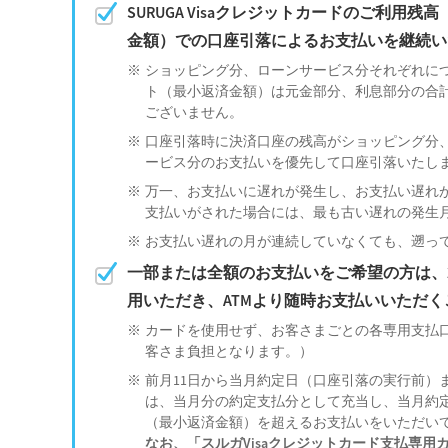
SURUGA Visaクレジットカードのご利用
金額）での口座引落によるお支払いを継続い
ショッピング分、ローンサービス分それぞれに
ト（最小返済金額）は元金部分、利息部分の合
ございません。
口座引落時に決済口座の残高がショッピング分
ービス分のお支払いを優先して口座引落いたし
万一、お支払いに遅れが発生し、お支払い遅れ
支払いがされた場合には、最も古い遅れの発生
お支払い遅れの月が連続していなくても、遡っ
一部または全額のお支払いをご希望の方は、202
用いただき、ATMより随時お支払いいただ
カードを使用せず、お客さまごとの各専用支払
客さま負担となります。）
前月11日から当月約定日（口座引落の実行前）
は、当月分の約定支払分として充当し、当月約
（最小返済金額）を超えるお支払いをいただい
なお、「スルガVisaクレジットカード支払専