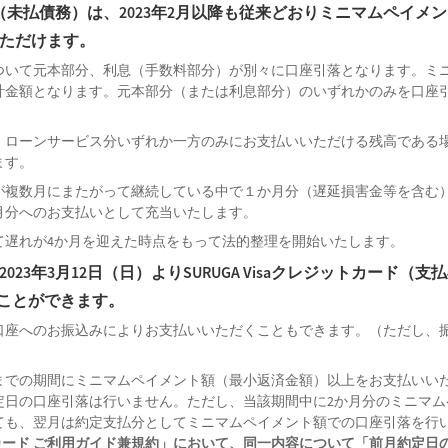
残高（未払債務）は、2023年2月以降も従来どおりミニマムペイメ
ただけます。
ついて元本部分、利息（手数料部分）が別々に口座引落となります。ミ
計金額となります。元本部分（または利息部分）のいずれかのみを口座
、ローンサービス分いずれか一方のみにお支払いいただける残高である
ます。
が複数月にまたがって継続している中で１か月分（遅延損害金等を含む
月分へのお支払いとして充当いたします。
て遅れが4か月を迎えた時点をもって法的整理を開始いたします。
3年3月12日（日）よりSURUGA Visaクレジットカード（支
くことができます。
口座へのお振込みによりお支払いいただくこともできます。（ただし、
までの期間にミニマムペイメント額（最小返済金額）以上をお支払いい
定日の口座引落は行いません。ただし、当該期間中に2か月分のミニマム
ても、翌月は約定支払分としてミニマムペイメント額での口座引落を行
用カード ご利用ガイド兼規約」において、同一内容について「前月約定日