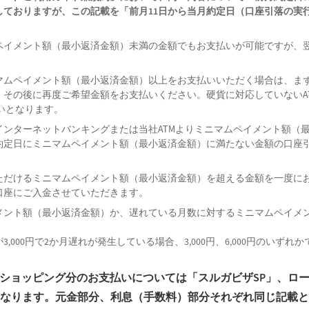
ておりますが、この記載を「前月11日から当月約定日（口座引落の実
ペイメント額（最小返済金額）未満の金額でもお支払いが可能ですが、
マムペイメント額（最小返済金額）以上をお支払いいただく場合は、ま
その後に再度ご希望金額をお支払いください。硬貨に対応していないA
ノーロード投資信託の達
扱いとなります。
（ファンド一覧ページ）
インターネットバンキングまたは当社ATMよりミニマムペイメント額（
約定日にミニマムペイメント額（最小返済金額）に満たない金額の口座
ただけるミニマムペイメント額（最小返済金額）を超える金額を一度に
口座にご入金させていただきます。
メント額（最小返済金額）か、遅れている月数に対するミニマムペイメ
。
000円で2か月遅れが発生している場合、3,000円、6,000円のいずれ
ショッピング分のお支払いについては「スルガビザSP」、ロ
となります。元金部分、利息（手数料）部分それぞれ同じ記載