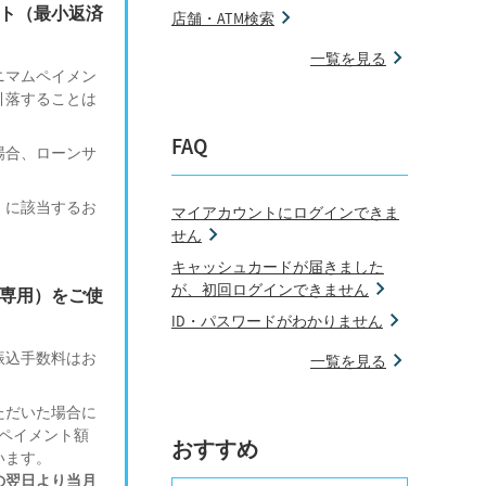
ント（最小返済
店舗・ATM検索
一覧を見る
ニマムペイメン
引落することは
FAQ
場合、ローンサ
）に該当するお
マイアカウントにログインできま
せん
キャッシュカードが届きました
が、初回ログインできません
払専用）をご使
ID・パスワードがわかりません
振込手数料はお
一覧を見る
ただいた場合に
ペイメント額
おすすめ
います。
の翌日より当月