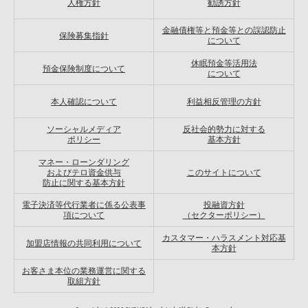
人権方針
勧誘方針
金融債権等と預金等との誤認防止
保険募集指針
について
休眠預金等活用法
預金保険制度について
について
本人確認について
利益相反管理の方針
ソーシャルメディア
反社会的勢力に対する
ポリシー
基本方針
マネー・ローンダリング
およびテロ資金供与
このサイトについて
防止に関する基本方針
電子決済等代行業者に係る公表事
投融資方針
項について
（セクターポリシー）
カスタマー・ハラスメント対応基
加盟店情報の共同利用について
本方針
お客さま本位の業務運営に関する
取組方針