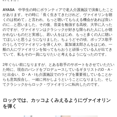
AYASA
中学生の時にボランティアで老人介護施設で演奏したこと
があります。その時に「長く生きてきたけれど、ヴァイオリンを聴
くのは初めて」と言われ、もっと聴いてもらえる機会があれば良い
のに…と思いました。その後、音楽を勉強する高校、大学に入った
のですが、ヴァイオリンはクラシックが好きな限られた人にしか聴
かれないものだと実感し、若い人をはじめ、もっと多くの人に聴い
てほしいと思うようになりました。ちょうどその頃、ポップス歌手
のうしろでヴァイオリンを弾く人や、葉加瀬太郎さんをはじめ、一
般の人にヴァイオリンを知ってもらおうと頑張っている人が出てき
ていて、私もその一員になりたいと考えるようになったのです。
2年ぐらい前になりますが、とある歌手のサポートをさせていただい
た時に、現在のバンドをプロデュースしているギタリストのD・A・
Iと出会い、D・A・Iも介護施設でのライブを重要視していることか
らも意気投合し、一緒に何かしようということになりました。そし
てクラシックからロック・ヴァイオリンに転向したのです。
ロックでは、カッコよくみえるようにヴァイオリン
を弾く