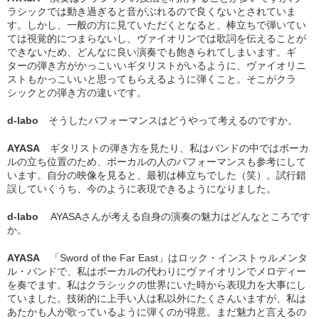
ラシックでは動き過ぎると音がぶれるので良くないとされていま
す。しかし、一般の方に見ていただくとなると、棒立ちで弾いてい
ては視覚的につまらないし、ヴァイオリンでは歌詞を伝えることが
できないため、どんなに良い演奏でも飽きられてしまいます。ギ
ターの弾き方がかっこいいギタリストがいるように、ヴァイオリニ
ストもかっこいいと思ってもらえるように弾くこと。そこがクラ
シックとの弾き方の違いです。
d-labo
そうしたパフォーマンスはどうやって考えるのですか。
AYASA
ギタリストの弾き方を見たり、私はバンドの中ではボーカ
ルの立ち位置のため、ボーカルの人のパフォーマンスも参考にして
います。自分の映像を見ると、最初は棒立ちでした（笑）。試行錯
誤していくうち、今のように表現できるようになりました。
d-labo
AYASAさんが考える自身の演奏の魅力はどんなところです
か。
AYASA
「Sword of the Far East」はロック・インストゥルメンタ
ル・バンドで、私はボーカルの代わりにヴァイオリンでメロディー
を奏でます。私はクラシックの世界にいた時から表現力を大事にし
ていました。技術的に上手い人は私以外にたくさんいますが、私は
あたかも人が歌っているように弾くのが得意。まだ魅力と言えるの