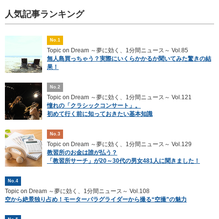
人気記事ランキング
No.1
Topic on Dream ～夢に効く、1分間ニュース～ Vol.85
無人島買っちゃう？実際にいくらかかるか聞いてみた驚きの結
果！
No.2
Topic on Dream ～夢に効く、1分間ニュース～ Vol.121
憧れの「クラシックコンサート」。
初めて行く前に知っておきたい基本知識
No.3
Topic on Dream ～夢に効く、1分間ニュース～ Vol.129
教習所のお金は誰が払う？
「教習所サーチ」が20～30代の男女481人に聞きました！
No.4
Topic on Dream ～夢に効く、1分間ニュース～ Vol.108
空から絶景独り占め！モーターパラグライダーから撮る“空撮”の魅力