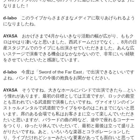
なりました！
d-labo
このライブからさまざまなメディアに取りあげられるよう
になりましたね。
AYASA
おかげさまで4月からいきなり活動の幅が広がり、ももク
ロはやはり凄いなと思いました。西武ドームだけでなく、、8月の日
産スタジアムでのライブにも出演させていただきました。あんな広
いステージで演奏できる機会はなかなかないので、非常にいい経験
をさせていただいたと感謝しています。
d-labo
今度は「Sword of the Far East」で出演できるといいです
よね。バンドとしての今後の抱負をお聞かせください。
AYASA
そうですね。大きなホールにバンドで出演できたら…とい
う憧れがあります。最初の目標としては王道ですが、ロックの殿堂
とも言われている武道館で演奏したいですね。ヴァイオリンのイン
ストゥルメンタルで武道館でライブをやるのはこれまでにないと思
います。席のある会場でも私はお客さまに立って楽しんでいただき
たいと思いますが、バラードの曲の時など、途中で座れるコーナー
をつくり、ゆったり休んでいただいて、最初と最後は立って盛り上
がりたいですね。あと、いろいろな楽器とコラボレーションした
り、ライブだけれどショーみたいな要素があっても面白いと思って