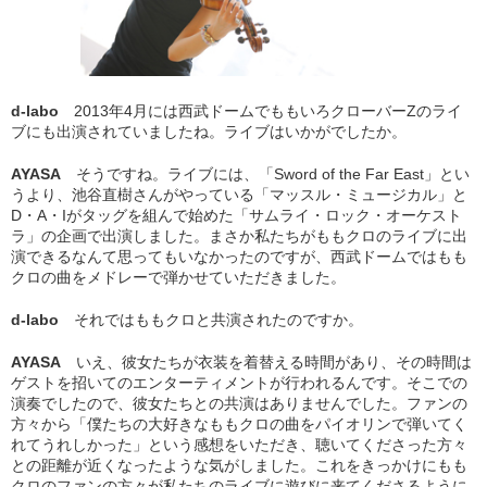
d-labo
2013年4月には西武ドームでももいろクローバーZのライ
ブにも出演されていましたね。ライブはいかがでしたか。
AYASA
そうですね。ライブには、「Sword of the Far East」とい
うより、池谷直樹さんがやっている「マッスル・ミュージカル」と
D・A・Iがタッグを組んで始めた「サムライ・ロック・オーケスト
ラ」の企画で出演しました。まさか私たちがももクロのライブに出
演できるなんて思ってもいなかったのですが、西武ドームではもも
クロの曲をメドレーで弾かせていただきました。
d-labo
それではももクロと共演されたのですか。
AYASA
いえ、彼女たちが衣装を着替える時間があり、その時間は
ゲストを招いてのエンターティメントが行われるんです。そこでの
演奏でしたので、彼女たちとの共演はありませんでした。ファンの
方々から「僕たちの大好きなももクロの曲をパイオリンで弾いてく
れてうれしかった」という感想をいただき、聴いてくださった方々
との距離が近くなったような気がしました。これをきっかけにもも
クロのファンの方々が私たちのライブに遊びに来てくださるように