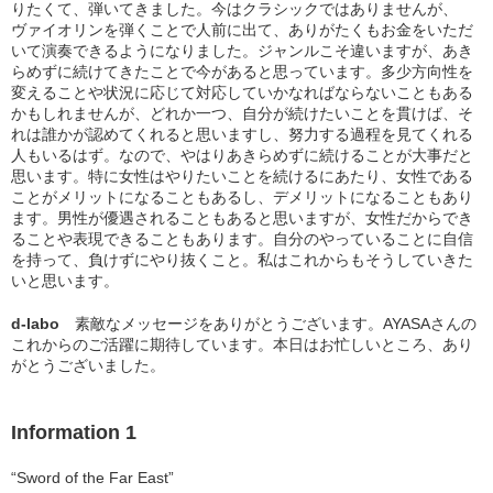
りたくて、弾いてきました。今はクラシックではありませんが、
ヴァイオリンを弾くことで人前に出て、ありがたくもお金をいただ
いて演奏できるようになりました。ジャンルこそ違いますが、あき
らめずに続けてきたことで今があると思っています。多少方向性を
変えることや状況に応じて対応していかなればならないこともある
かもしれませんが、どれか一つ、自分が続けたいことを貫けば、そ
れは誰かが認めてくれると思いますし、努力する過程を見てくれる
人もいるはず。なので、やはりあきらめずに続けることが大事だと
思います。特に女性はやりたいことを続けるにあたり、女性である
ことがメリットになることもあるし、デメリットになることもあり
ます。男性が優遇されることもあると思いますが、女性だからでき
ることや表現できることもあります。自分のやっていることに自信
を持って、負けずにやり抜くこと。私はこれからもそうしていきた
いと思います。
d-labo
素敵なメッセージをありがとうございます。AYASAさんの
これからのご活躍に期待しています。本日はお忙しいところ、あり
がとうございました。
Information 1
“Sword of the Far East”