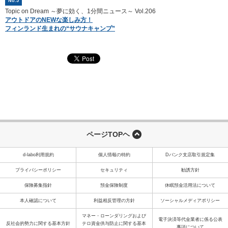
No.5
Topic on Dream ～夢に効く、1分間ニュース～ Vol.206
アウトドアのNEWな楽しみ方！
フィンランド生まれの“サウナキャンプ”
ページTOPヘ
d-labo利用規約
個人情報の特約
Dバンク支店取引規定集
プライバシーポリシー
セキュリティ
勧誘方針
保険募集指針
預金保険制度
休眠預金活用法について
本人確認について
利益相反管理の方針
ソーシャルメディアポリシー
マネー・ローンダリングおよび
電子決済等代金業者に係る公表
反社会的勢力に関する基本方針
テロ資金供与防止に関する基本
事項について