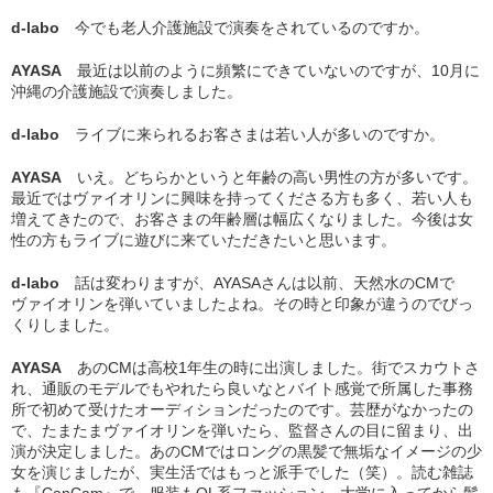
d-labo
今でも老人介護施設で演奏をされているのですか。
AYASA
最近は以前のように頻繁にできていないのですが、10月に
沖縄の介護施設で演奏しました。
d-labo
ライブに来られるお客さまは若い人が多いのですか。
AYASA
いえ。どちらかというと年齢の高い男性の方が多いです。
最近ではヴァイオリンに興味を持ってくださる方も多く、若い人も
増えてきたので、お客さまの年齢層は幅広くなりました。今後は女
性の方もライブに遊びに来ていただきたいと思います。
d-labo
話は変わりますが、AYASAさんは以前、天然水のCMで
ヴァイオリンを弾いていましたよね。その時と印象が違うのでびっ
くりしました。
AYASA
あのCMは高校1年生の時に出演しました。街でスカウトさ
れ、通販のモデルでもやれたら良いなとバイト感覚で所属した事務
所で初めて受けたオーディションだったのです。芸歴がなかったの
で、たまたまヴァイオリンを弾いたら、監督さんの目に留まり、出
演が決定しました。あのCMではロングの黒髪で無垢なイメージの少
女を演じましたが、実生活ではもっと派手でした（笑）。読む雑誌
も『CanCam』で、服装もOL系ファッション。大学に入ってから髪