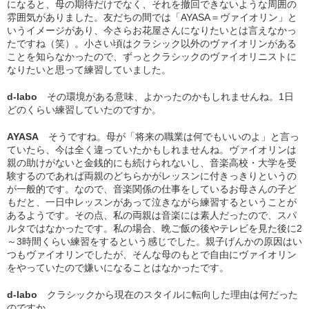
になると、母の期待だけでなく、それを撤回できないような周囲の
雰囲気がありました。友だちの間では「AYASA＝ヴァイオリン」と
いうイメージがあり、今さらお花屋さんになりたいとは言えなかっ
たですね（笑）。小さい頃はクラシック以外のヴァイオリンがある
ことを知らなかったので、ずっとクラシックのヴァイオリニストに
なりたいと思って練習していました。
d-labo
その環境がある意味、よかったのかもしれませんね。1日
どのくらい練習していたのですか。
AYASA
そうですね。母が「将来の職業は何でもいいのよ」と言っ
ていたら、今は全く違っていたかもしれませんね。ヴァイオリンは
親の助けがないと金銭的にも続けられないし、音楽高校・大学を受
験するのであれば両親のどちらかがレッスンに付きっきりというの
が一般的です。なので、音楽関係の仕事をしているお母さんの子ど
もだと、一日中レッスンがあって泣きながら練習するということが
あるようです。その点、私の両親は音楽には素人だったので、スパ
ルタではなかったです。私の場合、晩ご飯の後やテレビを見た後に2
～3時間くらい練習をするという感じでした。親子げんかの原因はい
つもヴァイオリンでしたが、そんな母のもとで自由にヴァイオリン
をやっていたので嫌いになることはなかったです。
d-labo
クラシックから現在のスタイルに転向した理由は何だった
のですか。