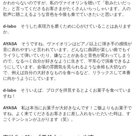
かわからないのですが、私のヴァイオリンを聴いて「歌みたいだっ
た」と言ってくださるお客さまがたくさんいらっしゃいます。人の
歌声に聴こえるような音色を今後も奏でていきたいと思います。
d-labo
そうした表現力を磨くために心がけていることはあります
か。
AYASA
そうですね。ヴァイオリンはピアノ以上に弾き手の感情が
音に表れやすいと言われています。どんなに曲調が楽しい曲でもイ
ライラして弾いていたり、嫌なことがあると音色が変わってしまう
ので、なるべく自分が好きなように生きて、平常心で演奏できるよ
うにしています。会場の雰囲気を見られるような余裕も大切なの
で、例えば自分の大好きなものを食べるなど、リラックスして本番
に向かうようにしています。
d-labo
そういえば、ブログを拝見するとよくお菓子を食べていま
すね！
AYASA
私は本当にお菓子が大好きなんです！ご飯よりもお菓子で
すね。よく来てくださるお客さまに差し入れをいただいた時は、す
ごくテンションが上がります（笑）。