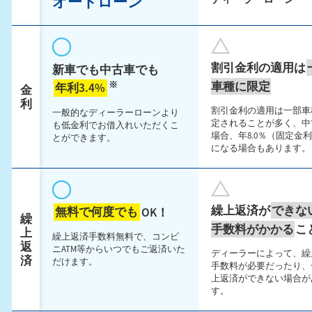
オートローン
割引金利の適用は
新車でも中古車でも
車種に限定
※
年利3.4%
金
利
割引金利の適用は一部車
一般的なディーラーローンより
定されることが多く、中
も低金利でお借入れいただくこ
場合、年8.0％（固定金
とができます。
になる場合もあります。
繰上返済が
できな
無料で何度でも
OK！
繰
手数料がかかる
こ
上
繰上返済手数料無料で、コンビ
返
ニATM等からいつでもご返済いた
ディーラーによって、繰
済
だけます。
手数料が必要だったり、
上返済ができない場合が
す。