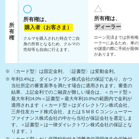
所有権は、
所有権は、
所
ディーラー
購入者（お客さま）
有
権
ローン完済までは所有権
クルマを購入された時点でご自
ーラーにあるため、車の
身の所有となるため、クルマの
や譲渡の際に手続が面倒
売却等も自由に行えます。
があります。
〈カード型〉は固定金利、〈証書型〉は変動金利。
年利3.4%は、ダイレクトワン株式会社の保証であり、かつ
当社所定の審査基準を満たす場合に適用されます。審査の
結果、上記金利でのご融資が難しい場合は、＜カード型＞
最大年利14.0%＜証書型＞最大年利10.0%の範囲内で金利が
適用されます（＜カード型＞はダイレクトワン株式会社、
三井住友カード株式会社、またはＳＭＢＣコンシューマー
ファイナンス株式会社の中から当社が保証会社を選定しま
す。＜証書型＞は一律ダイレクトワン株式会社の保証とな
ります。）
＜カード型＞がん保障特約付き消費者信用団体生命保険付