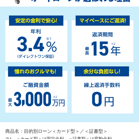
商品名：目的別ローン＜カード型＞／＜証書型＞
＜カード型＞は固定金利、＜証書型＞は変動金利