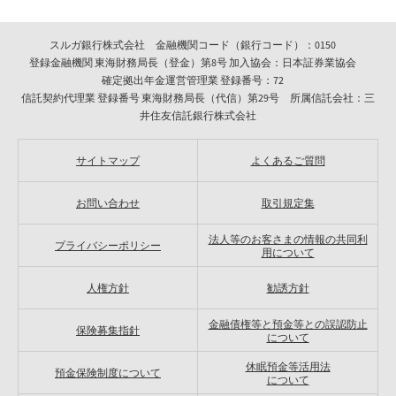
スルガ銀行株式会社 金融機関コード（銀行コード）：0150
登録金融機関 東海財務局長（登金）第8号 加入協会：日本証券業協会
確定拠出年金運営管理業 登録番号：72
信託契約代理業 登録番号 東海財務局長（代信）第29号 所属信託会社：三
井住友信託銀行株式会社
サイトマップ
よくあるご質問
お問い合わせ
取引規定集
法人等のお客さまの情報の共同利
プライバシーポリシー
用について
人権方針
勧誘方針
金融債権等と預金等との誤認防止
保険募集指針
について
休眠預金等活用法
預金保険制度について
について