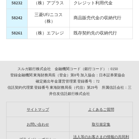
58232
（株）アプラス
クレジット利用代金
三菱UFJニコス
58242
商品販売代金の収納代行
（株）
58261
（株）エフレジ
既存契約先の収納代行
スルガ銀行株式会社 金融機関コード（銀行コード）：0150
登録金融機関 東海財務局長（登金）第8号 加入協会：日本証券業協会
確定拠出年金運営管理業 登録番号：72
信託契約代理業 登録番号 東海財務局長（代信）第29号 所属信託会社：三
井住友信託銀行株式会社
サイトマップ
よくあるご質問
お問い合わせ
取引規定集
法人等のお客さまの情報の共同利