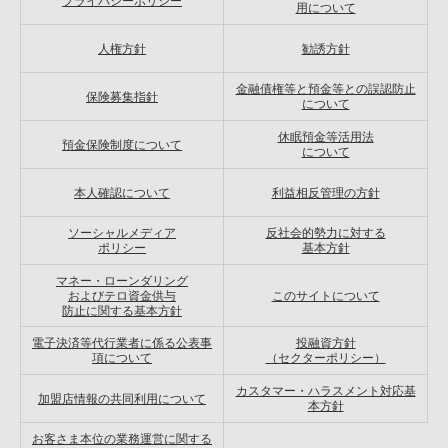
プライバシーポリシー
用について
人権方針
勧誘方針
金融債権等と預金等との誤認防止
保険募集指針
について
休眠預金等活用法
預金保険制度について
について
本人確認について
利益相反管理の方針
ソーシャルメディア
反社会的勢力に対する
ポリシー
基本方針
マネー・ローンダリング
およびテロ資金供与
このサイトについて
防止に関する基本方針
電子決済等代行業者に係る公表事
投融資方針
項について
（セクターポリシー）
カスタマー・ハラスメント対応基
加盟店情報の共同利用について
本方針
お客さま本位の業務運営に関する