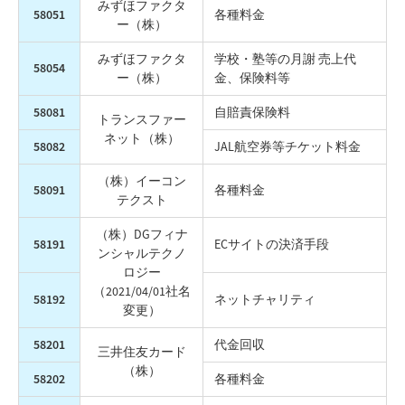
みずほファクタ
58051
各種料金
ー（株）
みずほファクタ
学校・塾等の月謝 売上代
58054
ー（株）
金、保険料等
58081
自賠責保険料
トランスファー
ネット（株）
58082
JAL航空券等チケット料金
（株）イーコン
58091
各種料金
テクスト
（株）DGフィナ
58191
ECサイトの決済手段
ンシャル
テクノ
ロジー
（2021/04/01社名
58192
ネットチャリティ
変更）
58201
代金回収
三井住友カード
（株）
58202
各種料金