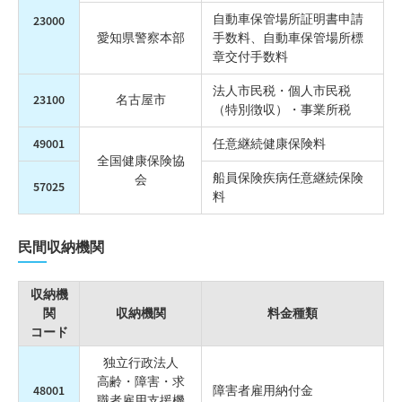
自動車保管場所証明書申請
23000
愛知県警察本部
手数料、自動車保管場所標
章交付手数料
法人市民税・個人市民税
23100
名古屋市
（特別徴収）・事業所税
49001
任意継続健康保険料
全国健康保険協
船員保険疾病任意継続保険
会
57025
料
民間収納機関
収納機
関
収納機関
料金種類
コード
独立行政法人
高齢・障害・求
48001
障害者雇用納付金
職者雇用支援機