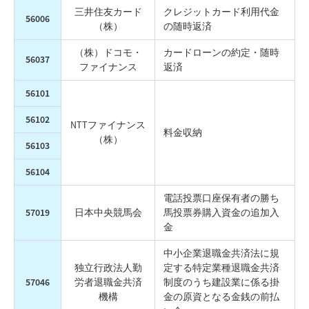
三井住友カード
クレジットカード利用代金
56006
（株）
の随時返済
（株）ドコモ・
カードローンの約定・随時
56037
ファイナンス
返済
56101
56102
NTTファイナンス
料金収納
（株）
56103
56104
電話投票口座保有者の勝ち
57019
日本中央競馬会
馬投票券購入資金の追加入
金
中小企業退職金共済法に規
独立行政法人勤
定する特定業種退職金共済
57046
労者
退職金共済
制度のうち建設業に係る掛
機構
金の原資となる金銭の前払