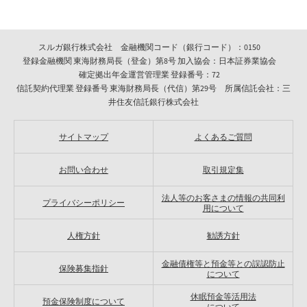
スルガ銀行株式会社 金融機関コード（銀行コード）：0150
登録金融機関 東海財務局長（登金）第8号 加入協会：日本証券業協会
確定拠出年金運営管理業 登録番号：72
信託契約代理業 登録番号 東海財務局長（代信）第29号 所属信託会社：三
井住友信託銀行株式会社
サイトマップ
よくあるご質問
お問い合わせ
取引規定集
法人等のお客さまの情報の共同利
プライバシーポリシー
用について
人権方針
勧誘方針
金融債権等と預金等との誤認防止
保険募集指針
について
休眠預金等活用法
預金保険制度について
について