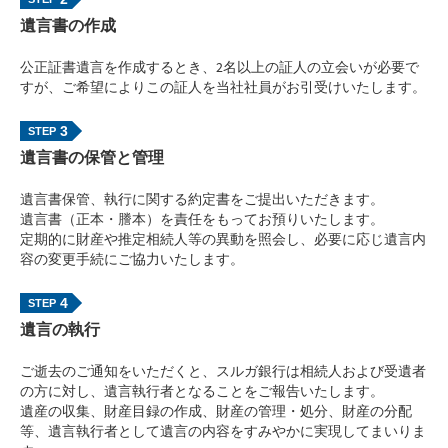
遺言書の作成
公正証書遺言を作成するとき、2名以上の証人の立会いが必要で
すが、ご希望によりこの証人を当社社員がお引受けいたします。
3
遺言書の保管と管理
遺言書保管、執行に関する約定書をご提出いただきます。
遺言書（正本・謄本）を責任をもってお預りいたします。
定期的に財産や推定相続人等の異動を照会し、必要に応じ遺言内
容の変更手続にご協力いたします。
4
遺言の執行
ご逝去のご通知をいただくと、スルガ銀行は相続人および受遺者
の方に対し、遺言執行者となることをご報告いたします。
遺産の収集、財産目録の作成、財産の管理・処分、財産の分配
等、遺言執行者として遺言の内容をすみやかに実現してまいりま