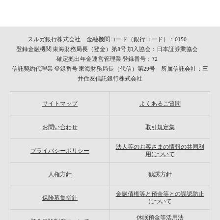
スルガ銀行株式会社 金融機関コード（銀行コード）：0150
登録金融機関 東海財務局長（登金）第8号 加入協会：日本証券業協会
確定拠出年金運営管理業 登録番号：72
信託契約代理業 登録番号 東海財務局長（代信）第29号 所属信託会社：三
井住友信託銀行株式会社
サイトマップ
よくあるご質問
お問い合わせ
取引規定集
法人等のお客さまの情報の共同利
プライバシーポリシー
用について
人権方針
勧誘方針
金融債権等と預金等との誤認防止
保険募集指針
について
休眠預金等活用法