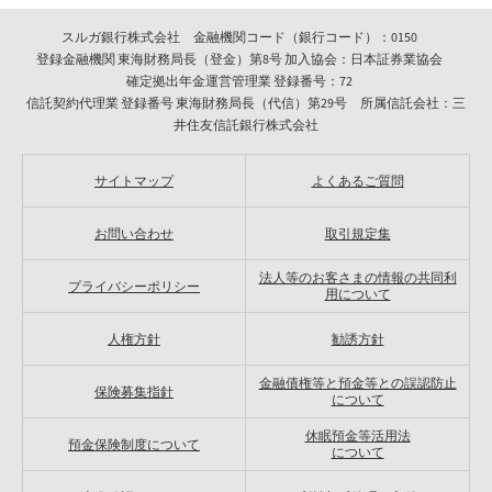
スルガ銀行株式会社 金融機関コード（銀行コード）：0150
登録金融機関 東海財務局長（登金）第8号 加入協会：日本証券業協会
確定拠出年金運営管理業 登録番号：72
信託契約代理業 登録番号 東海財務局長（代信）第29号 所属信託会社：三
井住友信託銀行株式会社
サイトマップ
よくあるご質問
お問い合わせ
取引規定集
法人等のお客さまの情報の共同利
プライバシーポリシー
用について
人権方針
勧誘方針
金融債権等と預金等との誤認防止
保険募集指針
について
休眠預金等活用法
預金保険制度について
について