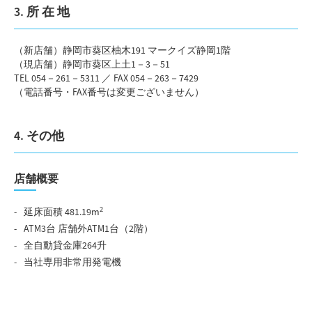
3. 所 在 地
（新店舗）静岡市葵区柚木191 マークイズ静岡1階
（現店舗）静岡市葵区上土1－3－51
TEL 054－261－5311 ／ FAX 054－263－7429
（電話番号・FAX番号は変更ございません）
4. その他
店舗概要
2
延床面積 481.19m
ATM3台 店舗外ATM1台（2階）
全自動貸金庫264升
当社専用非常用発電機