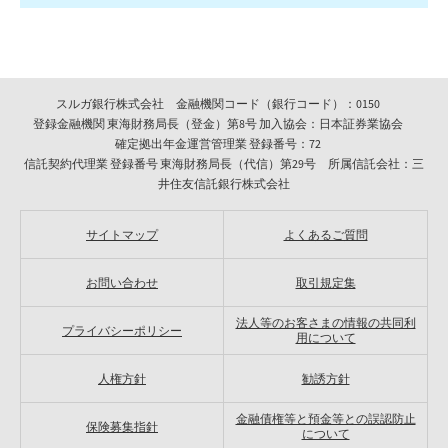
スルガ銀行株式会社 金融機関コード（銀行コード）：0150
登録金融機関 東海財務局長（登金）第8号 加入協会：日本証券業協会
確定拠出年金運営管理業 登録番号：72
信託契約代理業 登録番号 東海財務局長（代信）第29号 所属信託会社：三
井住友信託銀行株式会社
サイトマップ
よくあるご質問
お問い合わせ
取引規定集
法人等のお客さまの情報の共同利
プライバシーポリシー
用について
人権方針
勧誘方針
金融債権等と預金等との誤認防止
保険募集指針
について