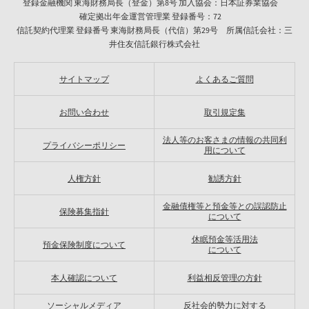
登録金融機関 東海財務局長（登金）第8号 加入協会：日本証券業協会
確定拠出年金運営管理業 登録番号：72
信託契約代理業 登録番号 東海財務局長（代信）第29号 所属信託会社：三
井住友信託銀行株式会社
サイトマップ
よくあるご質問
お問い合わせ
取引規定集
法人等のお客さまの情報の共同利
プライバシーポリシー
用について
人権方針
勧誘方針
金融債権等と預金等との誤認防止
保険募集指針
について
休眠預金等活用法
預金保険制度について
について
本人確認について
利益相反管理の方針
ソーシャルメディア
反社会的勢力に対する