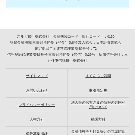
スルガ銀行株式会社 金融機関コード（銀行コード）：0150
登録金融機関 東海財務局長（登金）第8号 加入協会：日本証券業協会
確定拠出年金運営管理業 登録番号：72
信託契約代理業 登録番号 東海財務局長（代信）第29号 所属信託会社：三
井住友信託銀行株式会社
サイトマップ
よくあるご質問
お問い合わせ
取引規定集
法人等のお客さまの情報の共同利
プライバシーポリシー
用について
人権方針
勧誘方針
金融債権等と預金等との誤認防止
保険募集指針