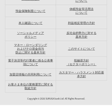
について
休眠預金等活用法
預金保険制度について
について
本人確認について
利益相反管理の方針
ソーシャルメディア
反社会的勢力に対する
ポリシー
基本方針
マネー・ローンダリング
およびテロ資金供与
このサイトについて
防止に関する基本方針
電子決済等代行業者に係る公表事
投融資方針
項について
（セクターポリシー）
カスタマー・ハラスメント対応基
加盟店情報の共同利用について
本方針
お客さま本位の業務運営に関する
取組方針
Copyright ©
2026
SURUGA bank Ltd. All Rights Reserved.