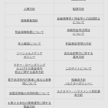
人権方針
勧誘方針
金融債権等と預金等との誤認防止
保険募集指針
について
休眠預金等活用法
預金保険制度について
について
本人確認について
利益相反管理の方針
ソーシャルメディア
反社会的勢力に対する
ポリシー
基本方針
マネー・ローンダリング
およびテロ資金供与
このサイトについて
防止に関する基本方針
電子決済等代行業者に係る公表事
投融資方針
項について
（セクターポリシー）
カスタマー・ハラスメント対応基
加盟店情報の共同利用について
本方針
お客さま本位の業務運営に関する
取組方針