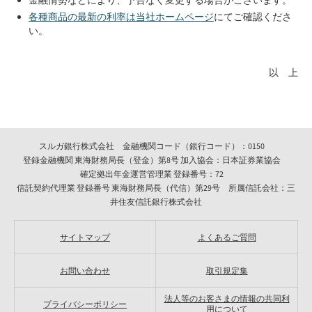
金融情勢などにより、予告なく変更する場合がございます。
各種商品の最新の利率は当社ホームページ
にてご確認くださ
い。
以 上
スルガ銀行株式会社 金融機関コード（銀行コード）：0150
登録金融機関 東海財務局長（登金）第8号 加入協会：日本証券業協会
確定拠出年金運営管理業 登録番号：72
信託契約代理業 登録番号 東海財務局長（代信）第29号 所属信託会社：三
井住友信託銀行株式会社
サイトマップ
よくあるご質問
お問い合わせ
取引規定集
法人等のお客さまの情報の共同利
プライバシーポリシー
用について