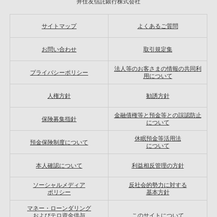
井住友信託銀行株式会社
サイトマップ
よくあるご質問
お問い合わせ
取引規定集
法人等のお客さまの情報の共同利
プライバシーポリシー
用について
人権方針
勧誘方針
金融債権等と預金等との誤認防止
保険募集指針
について
休眠預金等活用法
預金保険制度について
について
本人確認について
利益相反管理の方針
ソーシャルメディア
反社会的勢力に対する
ポリシー
基本方針
マネー・ローンダリング
およびテロ資金供与
このサイトについて