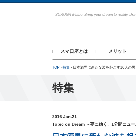
SURUGA d-labo. Bring your dream to reality. Dr
スマ口座とは
メリット
TOP
›
特集
›
日本酒界に新たな波を起こす10人の
特集
2016 Jan.21
Topic on Dream ～夢に効く、1分間ニュース