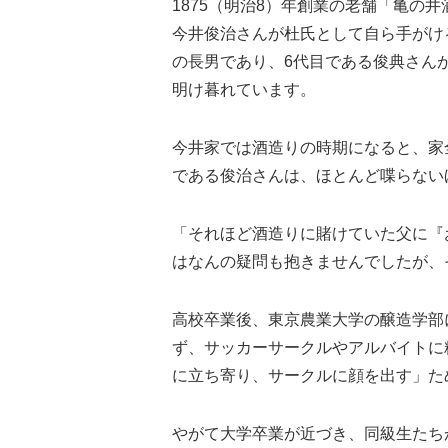
1875（明治8）年創業の老舗「亀の
今井俊治さんが杜氏として自ら手がけ
の長男であり、6代目である俊典さん
明け暮れています。
今井家では酒造りの時期になると、家
である俊治さんは、ほとんど喋らない
「それほど酒造りに賭けていた父に『
はなんの疑問も抱きませんでしたが、
高校卒業後、東京農業大学の醸造学部
ず、サッカーサークルやアルバイトに
に立ち寄り、サークルに顔を出す」た
やがて大学卒業が近づき、同級生たち