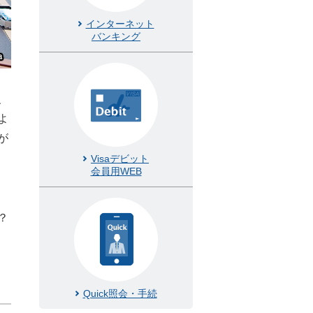
インターネット
バンキング
、
よ
が
Visaデビット
会員用WEB
？
Quick照会・手続