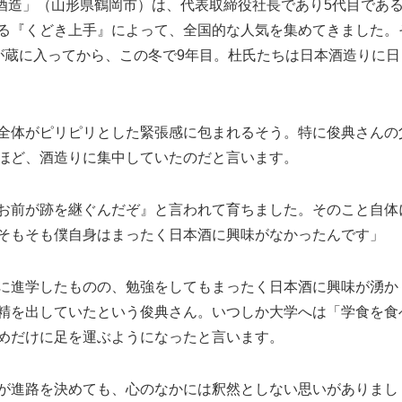
井酒造」（山形県鶴岡市）は、代表取締役社長であり5代目であ
る『くどき上手』によって、全国的な人気を集めてきました。
が蔵に入ってから、この冬で9年目。杜氏たちは日本酒造りに日
全体がピリピリとした緊張感に包まれるそう。特に俊典さんの
ほど、酒造りに集中していたのだと言います。
お前が跡を継ぐんだぞ』と言われて育ちました。そのこと自体
そもそも僕自身はまったく日本酒に興味がなかったんです」
に進学したものの、勉強をしてもまったく日本酒に興味が湧か
精を出していたという俊典さん。いつしか大学へは「学食を食
めだけに足を運ぶようになったと言います。
が進路を決めても、心のなかには釈然としない思いがありまし