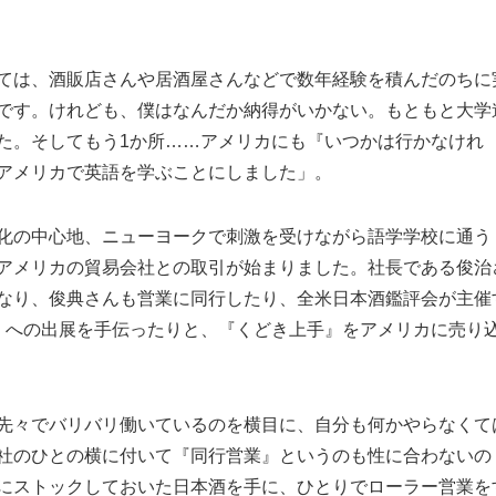
ては、酒販店さんや居酒屋さんなどで数年経験を積んだのちに
です。けれども、僕はなんだか納得がいかない。もともと大学
た。そしてもう1か所……アメリカにも『いつかは行かなけれ
アメリカで英語を学ぶことにしました」。
化の中心地、ニューヨークで刺激を受けながら語学学校に通う
アメリカの貿易会社との取引が始まりました。社長である俊治
なり、俊典さんも営業に同行したり、全米日本酒鑑評会が主催
AKE』への出展を手伝ったりと、『くどき上手』をアメリカに売り
先々でバリバリ働いているのを横目に、自分も何かやらなくて
社のひとの横に付いて『同行営業』というのも性に合わないの
にストックしておいた日本酒を手に、ひとりでローラー営業を