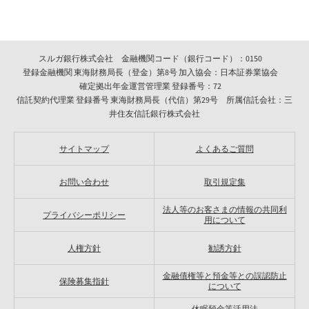
スルガ銀行株式会社 金融機関コード（銀行コード）：0150
登録金融機関 東海財務局長（登金）第8号 加入協会：日本証券業協会
確定拠出年金運営管理業 登録番号：72
信託契約代理業 登録番号 東海財務局長（代信）第29号 所属信託会社：三
井住友信託銀行株式会社
サイトマップ
よくあるご質問
お問い合わせ
取引規定集
法人等のお客さまの情報の共同利
プライバシーポリシー
用について
人権方針
勧誘方針
金融債権等と預金等との誤認防止
保険募集指針
について
休眠預金等活用法