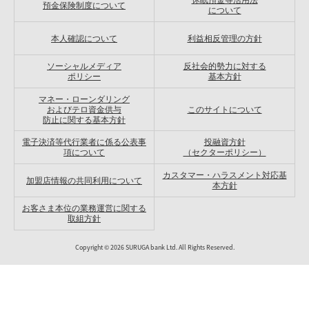
預金保険制度について
について
本人確認について
利益相反管理の方針
ソーシャルメディア
反社会的勢力に対する
ポリシー
基本方針
マネー・ローンダリング
およびテロ資金供与
このサイトについて
防止に関する基本方針
電子決済等代行業者に係る公表事
投融資方針
項について
（セクターポリシー）
カスタマー・ハラスメント対応基
加盟店情報の共同利用について
本方針
お客さま本位の業務運営に関する
取組方針
Copyright ©
2026
SURUGA bank Ltd. All Rights Reserved.