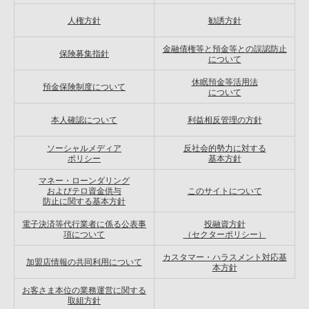
人権方針
勧誘方針
金融債権等と預金等との誤認防止
保険募集指針
について
休眠預金等活用法
預金保険制度について
について
本人確認について
利益相反管理の方針
ソーシャルメディア
反社会的勢力に対する
ポリシー
基本方針
マネー・ローンダリング
およびテロ資金供与
このサイトについて
防止に関する基本方針
電子決済等代行業者に係る公表事
投融資方針
項について
（セクターポリシー）
カスタマー・ハラスメント対応基
加盟店情報の共同利用について
本方針
お客さま本位の業務運営に関する
取組方針