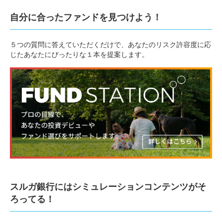
2025.04.09
自分に合ったファンドを見つけよう！
投資信託のホームページリニューアルのお知らせ
2025.02.18
５つの質問に答えていただくだけで、あなたのリスク許容度に応
セゾンマネースクール「【初心者にオススメ】投資の
じたあなたにぴったりな１本を提案します。
キホンとNISAの活用法」を開催しました。
2024.12.04
朝⽇ライフ SRI 社会貢献ファンド（愛称：あすのは
ね）ファンド名称の変更に関するお知らせ
2024.09.19
ファンドセレクションの見直しおよび新ファンド追加
について
2024.06.21
セゾン投信が運用する2ファンドの新規取扱い開始に
スルガ銀行にはシミュレーションコンテンツがそ
ついて
ろってる！
2024.06.21
店頭におけるNISA口座でのお取引の取扱い開始につい