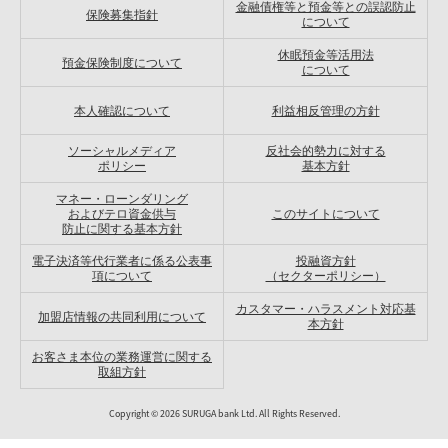
金融債権等と預金等との誤認防止
保険募集指針
について
休眠預金等活用法
預金保険制度について
について
本人確認について
利益相反管理の方針
ソーシャルメディア
反社会的勢力に対する
ポリシー
基本方針
マネー・ローンダリング
およびテロ資金供与
このサイトについて
防止に関する基本方針
電子決済等代行業者に係る公表事
投融資方針
項について
（セクターポリシー）
カスタマー・ハラスメント対応基
加盟店情報の共同利用について
本方針
お客さま本位の業務運営に関する
取組方針
Copyright ©
2026
SURUGA bank Ltd. All Rights Reserved.