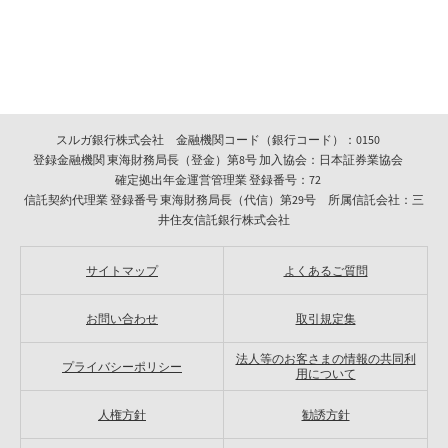
スルガ銀行株式会社 金融機関コード（銀行コード）：0150
登録金融機関 東海財務局長（登金）第8号 加入協会：日本証券業協会
確定拠出年金運営管理業 登録番号：72
信託契約代理業 登録番号 東海財務局長（代信）第29号 所属信託会社：三
井住友信託銀行株式会社
サイトマップ
よくあるご質問
お問い合わせ
取引規定集
法人等のお客さまの情報の共同利
プライバシーポリシー
用について
人権方針
勧誘方針