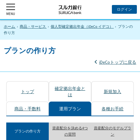
ホーム
商品・サービス
個人型確定拠出年金（iDeCo イデコ）
プランの
作り方
プランの作り方
iDeCoトップに戻る
確定拠出年金と
トップ
新規加入
は
商品・手数料
運用プラン
各種お手続
資産配分を決める4つ
資産配分のモデルプラ
プランの作り方
の質問
ン