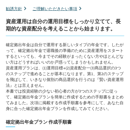
勧誘方針
ご理解いただきたい事項
資産運用は自分の運用目標をしっかり立てて、長
期的な資産配分を考えることから始まります。
確定拠出年金は自分で運用する新しいタイプの年金です。したが
って、確定拠出年金で退職後の準備のために資産運用をスタート
するといっても、今までその経験がまったくない方やほとんどな
い方はどうすればいいのか戸惑ってしまうかもしれません。
資産運用プランは、(1)運用目標→(2)資産配分一(3)商品選択の3つ
のステップで進めることが基本になります。第1、第2のステップ
を飛ばして、いきなり個別の商品選択を行うのは『賢い資産運用
法』とは言えません。
本書では投資経験の少ない初心者の方が3つのステップに従っ
て、確定拠出年金プランを簡単に作成するための手順書をまとめ
てみました。次項に掲載する作成手順書を参考にして、あなた自
身に合った確定拠出年金プランを作成してみてください。
確定拠出年金プラン 作成手順書