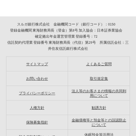
スルガ銀行株式会社 金融機関コード（銀行コード）：0150
登録金融機関 東海財務局長（登金）第8号 加入協会：日本証券業協会
確定拠出年金運営管理業 登録番号：72
信託契約代理業 登録番号 東海財務局長（代信）第29号 所属信託会社：三
井住友信託銀行株式会社
サイトマップ
よくあるご質問
お問い合わせ
取引規定集
法人等のお客さまの情報の共同利
プライバシーポリシー
用について
人権方針
勧誘方針
金融債権等と預金等との誤認防止
保険募集指針
について
休眠預金等活用法