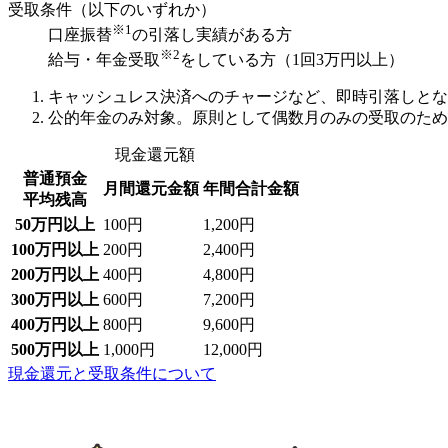
受取条件（以下のいずれか）
※1
口座振替
の引落し実績がある方
※2
給与・年金受取
をしている方（1回3万円以上）
キャッシュレス決済へのチャージなど、即時引落しとな
公的年金のみ対象。原則として偶数月のみの受取のため
現金還元額
普通預金
月間還元金額
年間合計金額
平均残高
50万円以上
100円
1,200円
100万円以上
200円
2,400円
200万円以上
400円
4,800円
300万円以上
600円
7,200円
400万円以上
800円
9,600円
500万円以上
1,000円
12,000円
現金還元と受取条件について