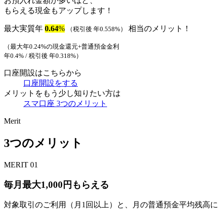
お預入れ金額が多いほど、
もらえる現金もアップします！
最大実質年
0.64
%
相当のメリット！
（税引後 年0.558%）
（最大年0.24%の現金還元+普通預金金利
年0.4% / 税引後 年0.318%）
口座開設はこちらから
口座開設をする
メリットをもう少し知りたい方は
スマ口座 3つのメリット
Merit
3
つのメリット
MERIT 01
毎月最大
1,000
円もらえる
対象取引のご利用（月1回以上）と、月の普通預金平均残高